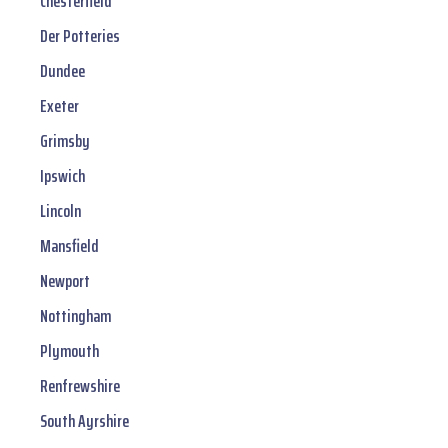
Chesterfield
Der Potteries
Dundee
Exeter
Grimsby
Ipswich
Lincoln
Mansfield
Newport
Nottingham
Plymouth
Renfrewshire
South Ayrshire