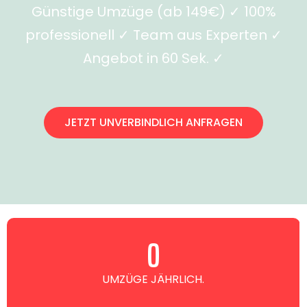
Günstige Umzüge (ab 149€) ✓ 100%
professionell ✓ Team aus Experten ✓
Angebot in 60 Sek. ✓
JETZT UNVERBINDLICH ANFRAGEN
0
UMZÜGE JÄHRLICH.