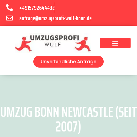
+4915792644432
anfrage@umzugsprofi-wulf-bonn.de
Umzugsunternehmen Bonn
Unverbindliche Anfrage
UMZUG BONN NEWCASTLE (SEIT
2007)