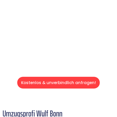
reibungslosen & sorgenfreien Umzug in Bonn:
Erleben Sie, wie unser Expertenteam Ihren
Umzug schnell, sicher und effizient gestaltet.
Lassen Sie uns den schweren Teil
übernehmen & freuen Sie sich auf einen
entspannten und kostengünstigen Servive!
Kostenlos & unverbindlich anfragen!
Umzugsprofi Wulf Bonn