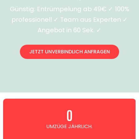
Günstig: Entrümpelung ab 49€ ✓ 100%
professionell ✓ Team aus Experten ✓
Angebot in 60 Sek. ✓
JETZT UNVERBINDLICH ANFRAGEN
0
UMZÜGE JÄHRLICH.