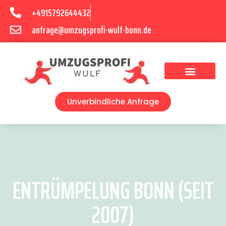
+4915792644432
anfrage@umzugsprofi-wulf-bonn.de
Umzugsunternehmen Bonn
Unverbindliche Anfrage
ENTRÜMPELUNG BONN (SEIT
2007)