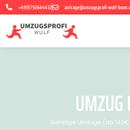
+4915792644432
anfrage@umzugsprofi-wulf-bonn.
UMZUG B
Günstige Umzüge (ab 149€) 