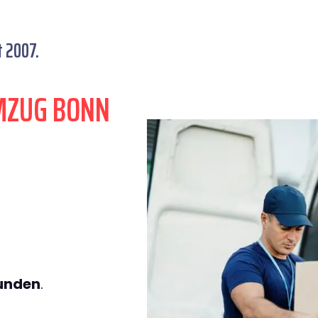
t 2007.
MZUG BONN
tunden
.