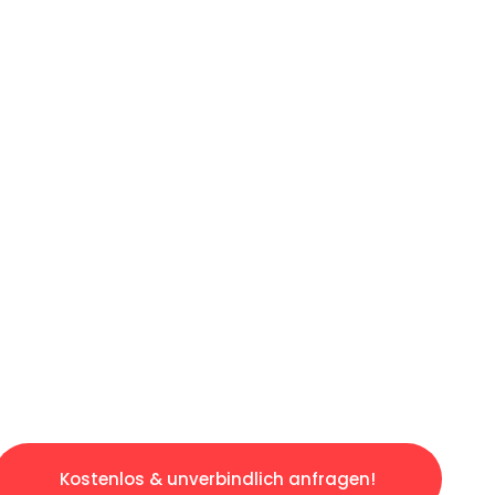
ICHES ANGEBOT IN
UNTER 60 S
gslosen & sorgenfreien Umzug in Bonn: Erlebe
taltet. Lassen Sie uns den schweren Teil übe
tspannten und kostengünstigen Servive!
Kostenlos & unverbindlich anfragen!