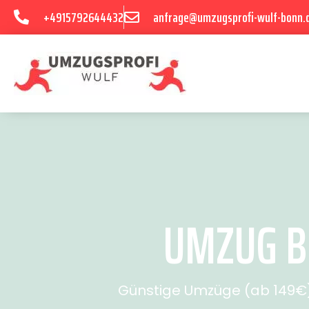
+4915792644432
anfrage@umzugsprofi-wulf-bonn.
UMZUG BO
Günstige Umzüge (ab 149€) 