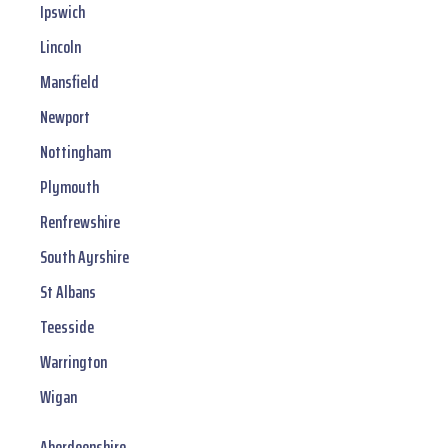
Ipswich
Lincoln
Mansfield
Newport
Nottingham
Plymouth
Renfrewshire
South Ayrshire
St Albans
Teesside
Warrington
Wigan
Aberdeenshire