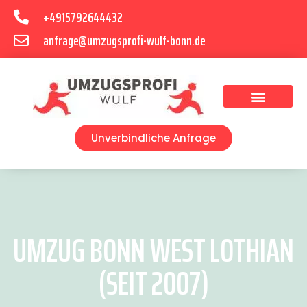
+4915792644432
anfrage@umzugsprofi-wulf-bonn.de
Umzugsunternehmen Bonn
Unverbindliche Anfrage
UMZUG BONN WEST LOTHIAN
(SEIT 2007)