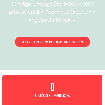
Günstige Umzüge (ab 149€) ✓ 100%
professionell ✓ Team aus Experten ✓
Angebot in 60 Sek. ✓
JETZT UNVERBINDLICH ANFRAGEN
0
UMZÜGE JÄHRLICH.