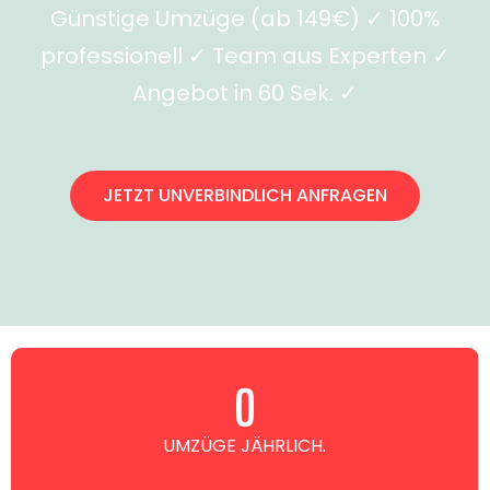
Günstige Umzüge (ab 149€) ✓ 100%
professionell ✓ Team aus Experten ✓
Angebot in 60 Sek. ✓
JETZT UNVERBINDLICH ANFRAGEN
0
UMZÜGE JÄHRLICH.