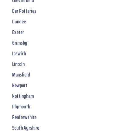
Chesterfield
Der Potteries
Dundee
Exeter
Grimsby
Ipswich
Lincoln
Mansfield
Newport
Nottingham
Plymouth
Renfrewshire
South Ayrshire