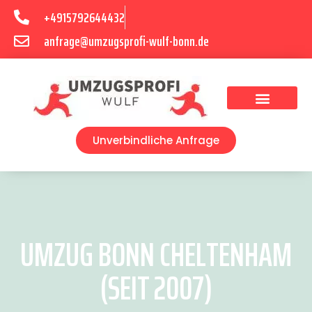
+4915792644432
anfrage@umzugsprofi-wulf-bonn.de
Umzugsunternehmen Bonn
Unverbindliche Anfrage
UMZUG BONN CHELTENHAM
(SEIT 2007)