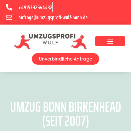
+4915792644432
anfrage@umzugsprofi-wulf-bonn.de
Umzugsunternehmen Bonn
Unverbindliche Anfrage
UMZUG BONN BIRKENHEAD
(SEIT 2007)