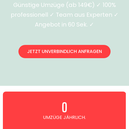
Günstige Umzüge (ab 149€) ✓ 100%
professionell ✓ Team aus Experten ✓
Angebot in 60 Sek. ✓
JETZT UNVERBINDLICH ANFRAGEN
0
UMZÜGE JÄHRLICH.