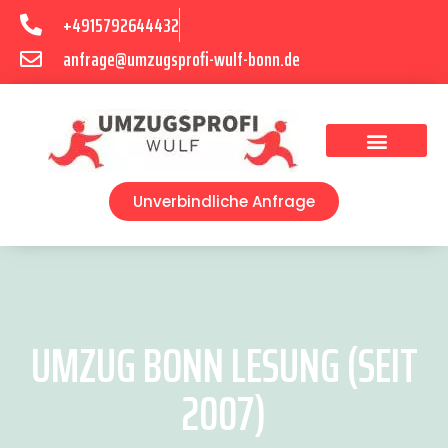
+4915792644432
anfrage@umzugsprofi-wulf-bonn.de
Umzugsunternehmen Bonn
Unverbindliche Anfrage
UMZUG BONN LESUNG (SEIT
2007)