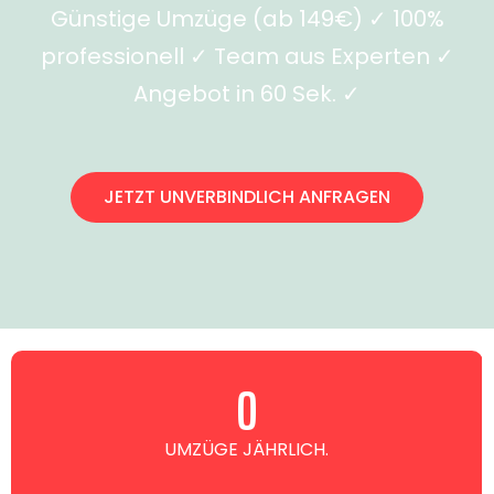
Günstige Umzüge (ab 149€) ✓ 100%
professionell ✓ Team aus Experten ✓
Angebot in 60 Sek. ✓
JETZT UNVERBINDLICH ANFRAGEN
0
UMZÜGE JÄHRLICH.