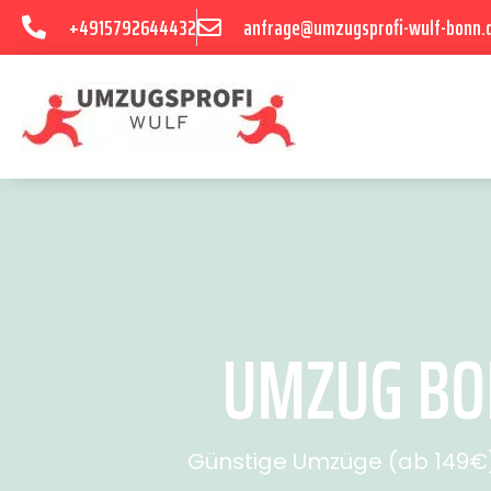
+4915792644432
anfrage@umzugsprofi-wulf-bonn.
UMZUG BON
Günstige Umzüge (ab 149€) 