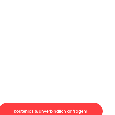
ICHES ANGEBOT IN
UNTER 60 S
gslosen & sorgenfreien Umzug in Bonn: Erlebe
taltet. Lassen Sie uns den schweren Teil übe
tspannten und kostengünstigen Servive!
Kostenlos & unverbindlich anfragen!