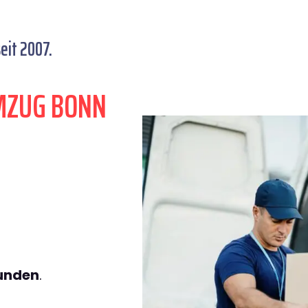
eit 2007.
MZUG BONN
tunden
.