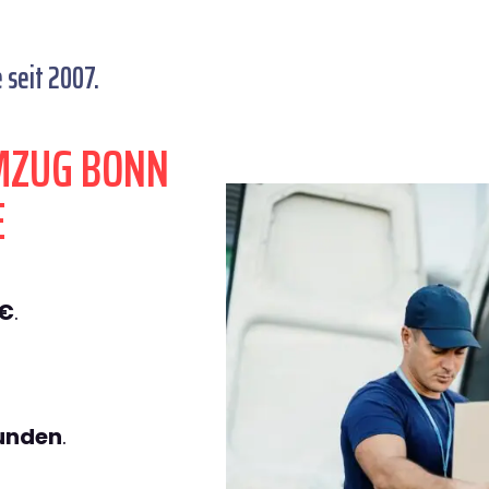
seit 2007.
MZUG BONN
E
9€
.
tunden
.