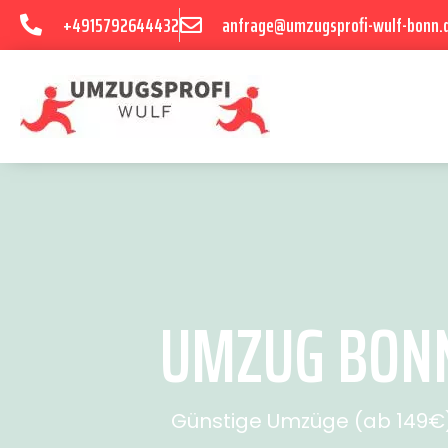
+4915792644432
anfrage@umzugsprofi-wulf-bonn.
UMZUG BONN
Günstige Umzüge (ab 149€) 