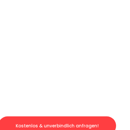
ICHES ANGEBOT IN
UNTER 60 S
gslosen & sorgenfreien Umzug in Bonn: Erlebe
taltet. Lassen Sie uns den schweren Teil übe
tspannten und kostengünstigen Servive!
Kostenlos & unverbindlich anfragen!