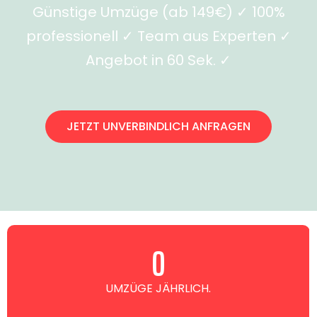
Günstige Umzüge (ab 149€) ✓ 100%
professionell ✓ Team aus Experten ✓
Angebot in 60 Sek. ✓
JETZT UNVERBINDLICH ANFRAGEN
0
UMZÜGE JÄHRLICH.