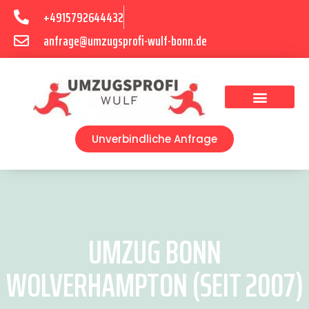
+4915792644432
anfrage@umzugsprofi-wulf-bonn.de
Umzugsunternehmen Bonn
Unverbindliche Anfrage
UMZUG BONN
WOLVERHAMPTON (SEIT 2007)