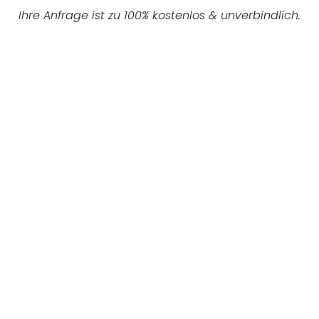
Ihre Anfrage ist zu 100% kostenlos & unverbindlich.
UNVERBINDLICHES ANGEBOT IN
UNTER 60 SEKUNDEN
:
Machen Sie sich bereit für einen
reibungslosen & sorgenfreien Umzug in Bonn:
Erleben Sie, wie unser Expertenteam Ihren
Umzug schnell, sicher und effizient gestaltet.
Lassen Sie uns den schweren Teil
übernehmen & freuen Sie sich auf einen
entspannten und kostengünstigen Servive!