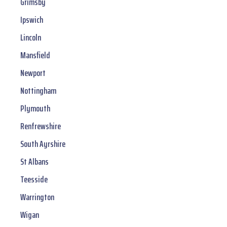
Grimsby
Ipswich
Lincoln
Mansfield
Newport
Nottingham
Plymouth
Renfrewshire
South Ayrshire
St Albans
Teesside
Warrington
Wigan