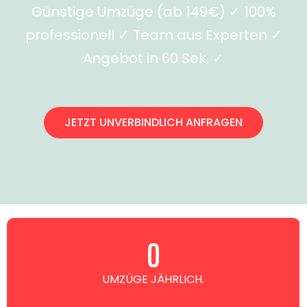
Günstige Umzüge (ab 149€) ✓ 100%
professionell ✓ Team aus Experten ✓
Angebot in 60 Sek. ✓
JETZT UNVERBINDLICH ANFRAGEN
0
UMZÜGE JÄHRLICH.