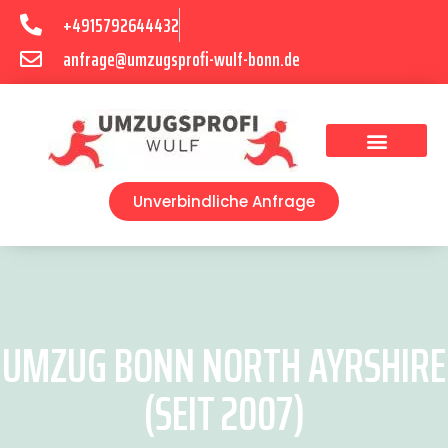
+4915792644432
anfrage@umzugsprofi-wulf-bonn.de
Umzugsunternehmen Bonn
Unverbindliche Anfrage
UMZUG BONN NORTH AYRSHIRE
(SEIT 2007)