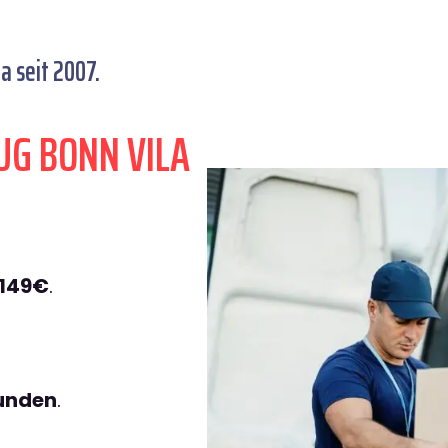
a seit 2007.
UG BONN VILA
 149€
.
tunden
.