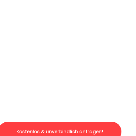
ICHES ANGEBOT IN
UNTER 60 S
gslosen & sorgenfreien Umzug in Bonn: Erlebe
taltet. Lassen Sie uns den schweren Teil übe
tspannten und kostengünstigen Servive!
Kostenlos & unverbindlich anfragen!