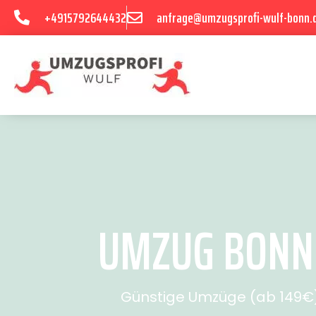
+4915792644432
anfrage@umzugsprofi-wulf-bonn.
UMZUG BONN V
Günstige Umzüge (ab 149€) 