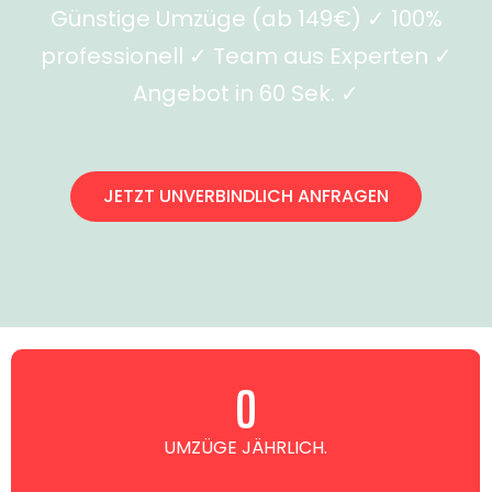
Günstige Umzüge (ab 149€) ✓ 100%
professionell ✓ Team aus Experten ✓
Angebot in 60 Sek. ✓
JETZT UNVERBINDLICH ANFRAGEN
0
UMZÜGE JÄHRLICH.