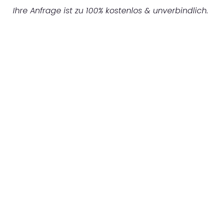
Ihre Anfrage ist zu 100% kostenlos & unverbindlich.
UNVERBINDLICHES ANGEBOT IN
UNTER 60 SEKUNDEN
:
Machen Sie sich bereit für einen
reibungslosen & sorgenfreien Umzug in Bonn:
Erleben Sie, wie unser Expertenteam Ihren
Umzug schnell, sicher und effizient gestaltet.
Lassen Sie uns den schweren Teil
übernehmen & freuen Sie sich auf einen
entspannten und kostengünstigen Servive!