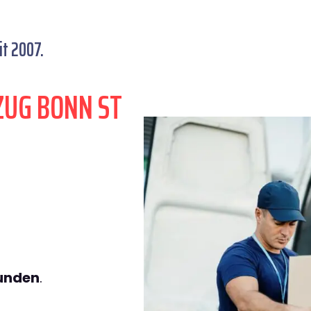
it 2007.
ZUG BONN ST
tunden
.