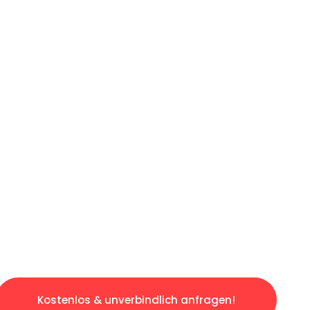
ICHES ANGEBOT IN
UNTER 60 S
gslosen & sorgenfreien Umzug in Bonn: Erlebe
taltet. Lassen Sie uns den schweren Teil übe
tspannten und kostengünstigen Servive!
Kostenlos & unverbindlich anfragen!