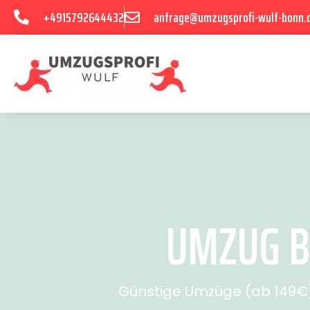
+4915792644432
anfrage@umzugsprofi-wulf-bonn.
UMZUG BO
Günstige Umzüge (ab 149€) 