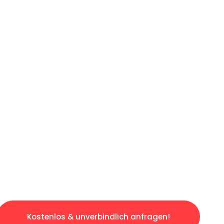
ICHES ANGEBOT IN
UNTER 60 S
gslosen & sorgenfreien Umzug in Bonn: Erlebe
taltet. Lassen Sie uns den schweren Teil übe
tspannten und kostengünstigen Servive!
Kostenlos & unverbindlich anfragen!