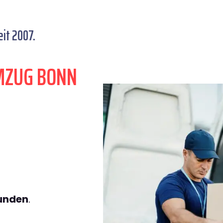
it 2007.
MZUG BONN
tunden
.