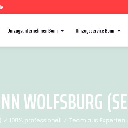
de
Umzugsunternehmen Bonn
Umzugsservice Bonn
NN WOLFSBURG (SEI
✓ 100% professionell ✓ Team aus Experten ✓