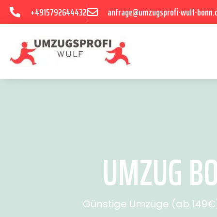
+4915792644432
anfrage@umzugsprofi-wulf-bonn.
UMZUG BO
Günstige Umzüge (ab 149€) 