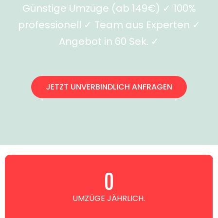
Günstige Umzüge (ab 149€) ✓ 100%
professionell ✓ Team aus Experten ✓
Angebot in 60 Sek. ✓
JETZT UNVERBINDLICH ANFRAGEN
0
UMZÜGE JÄHRLICH.