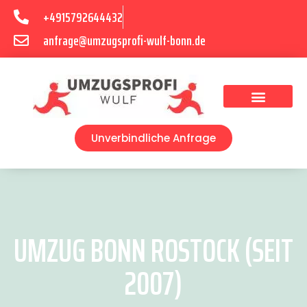
+4915792644432
anfrage@umzugsprofi-wulf-bonn.de
Umzugsunternehmen Bonn
Unverbindliche Anfrage
UMZUG BONN ROSTOCK (SEIT
2007)