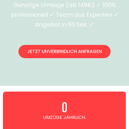
Günstige Umzüge (ab 149€) ✓ 100%
professionell ✓ Team aus Experten ✓
Angebot in 60 Sek. ✓
JETZT UNVERBINDLICH ANFRAGEN
0
UMZÜGE JÄHRLICH.