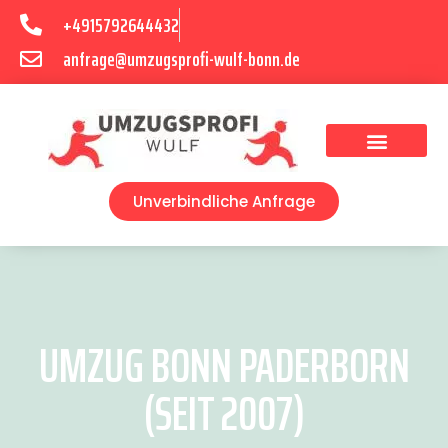
+4915792644432
anfrage@umzugsprofi-wulf-bonn.de
Umzugsunternehmen Bonn
Unverbindliche Anfrage
UMZUG BONN PADERBORN
(SEIT 2007)