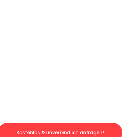
ICHES ANGEBOT IN
UNTER 60 S
gslosen & sorgenfreien Umzug in Bonn: Erlebe
taltet. Lassen Sie uns den schweren Teil übe
tspannten und kostengünstigen Servive!
Kostenlos & unverbindlich anfragen!