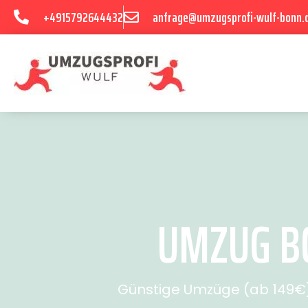
+4915792644432
anfrage@umzugsprofi-wulf-bonn.
UMZUG BO
Günstige Umzüge (ab 149€) 