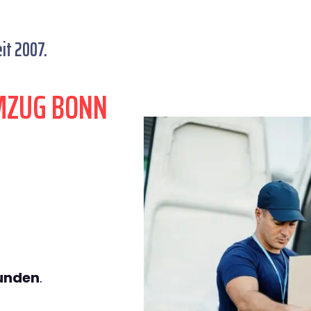
it 2007.
MZUG BONN
tunden
.