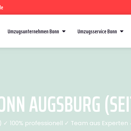
de
Umzugsunternehmen Bonn
Umzugsservice Bonn
NN AUGSBURG (SEI
✓ 100% professionell ✓ Team aus Experten ✓