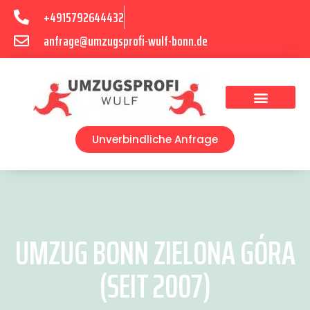
+4915792644432
anfrage@umzugsprofi-wulf-bonn.de
Umzugsunternehmen Bonn
Unverbindliche Anfrage
UMZUG BONN ZIELONA GÓRA
(SEIT 2007)