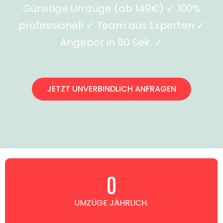
Günstige Umzüge (ab 149€) ✓ 100%
professionell ✓ Team aus Experten ✓
Angebot in 60 Sek. ✓
JETZT UNVERBINDLICH ANFRAGEN
0
UMZÜGE JÄHRLICH.