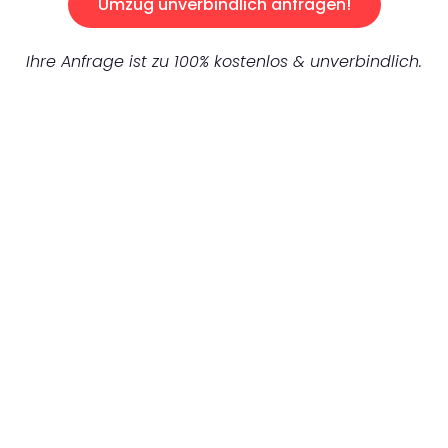
Umzug unverbindlich anfragen!
Ihre Anfrage ist zu 100% kostenlos & unverbindlich.
UNVERBINDLICHES ANGEBOT IN
UNTER 60 SEKUNDEN
:
Machen Sie sich bereit für einen
reibungslosen & sorgenfreien Umzug in Bonn:
Erleben Sie, wie unser Expertenteam Ihren
Umzug schnell, sicher und effizient gestaltet.
Lassen Sie uns den schweren Teil
übernehmen & freuen Sie sich auf einen