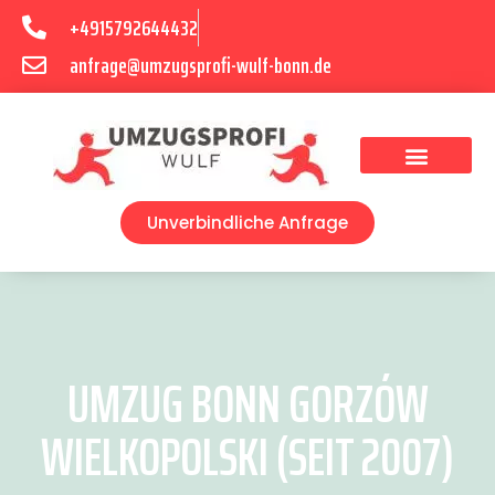
+4915792644432
anfrage@umzugsprofi-wulf-bonn.de
Umzugsunternehmen Bonn
Unverbindliche Anfrage
UMZUG BONN GORZÓW
WIELKOPOLSKI (SEIT 2007)