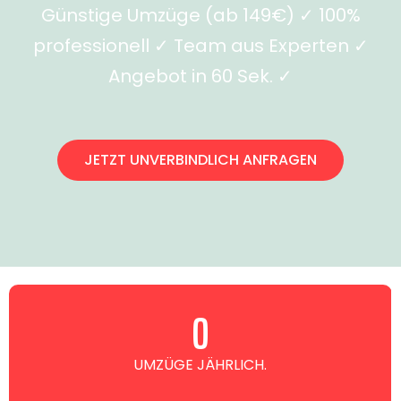
Günstige Umzüge (ab 149€) ✓ 100%
professionell ✓ Team aus Experten ✓
Angebot in 60 Sek. ✓
JETZT UNVERBINDLICH ANFRAGEN
0
UMZÜGE JÄHRLICH.