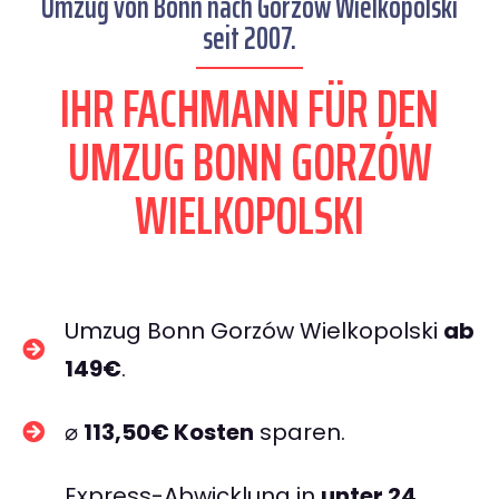
Umzug von Bonn nach Gorzów Wielkopolski
seit 2007.
IHR FACHMANN FÜR DEN
UMZUG BONN GORZÓW
WIELKOPOLSKI
Umzug Bonn Gorzów Wielkopolski
ab
149€
.
⌀
113,50€ Kosten
sparen.
Express-Abwicklung in
unter 24