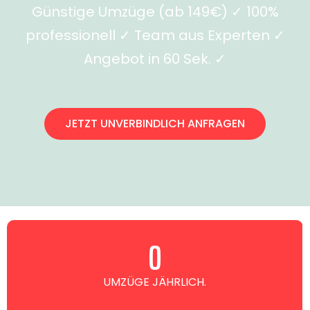
Günstige Umzüge (ab 149€) ✓ 100%
professionell ✓ Team aus Experten ✓
Angebot in 60 Sek. ✓
JETZT UNVERBINDLICH ANFRAGEN
0
UMZÜGE JÄHRLICH.