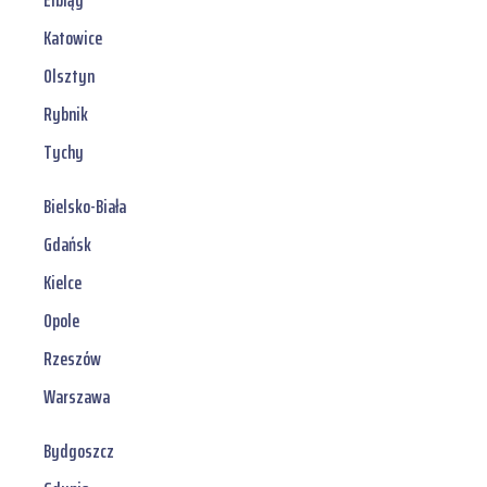
Elbląg
Katowice
Olsztyn
Rybnik
Tychy
Bielsko-Biała
Gdańsk
Kielce
Opole
Rzeszów
Warszawa
Bydgoszcz