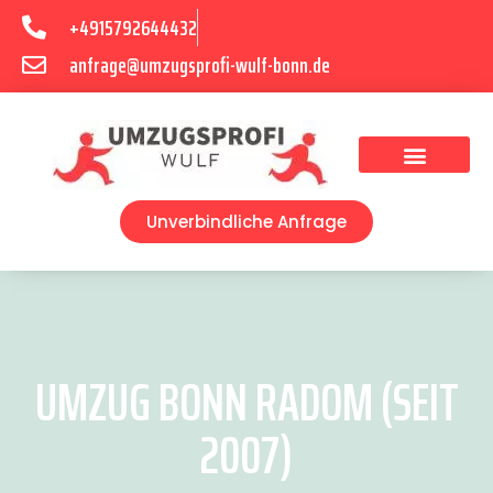
+4915792644432
anfrage@umzugsprofi-wulf-bonn.de
Umzugsunternehmen Bonn
Unverbindliche Anfrage
UMZUG BONN RADOM (SEIT
2007)