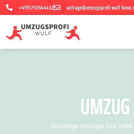
+4915792644432
anfrage@umzugsprofi-wulf-bonn.
UMZUG 
Günstige Umzüge (ab 149€) 