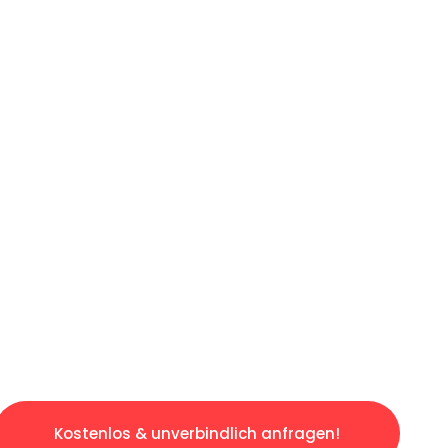
ICHES ANGEBOT IN
UNTER 60 S
gslosen & sorgenfreien Umzug in Bonn: Erlebe
taltet. Lassen Sie uns den schweren Teil übe
tspannten und kostengünstigen Servive!
Kostenlos & unverbindlich anfragen!