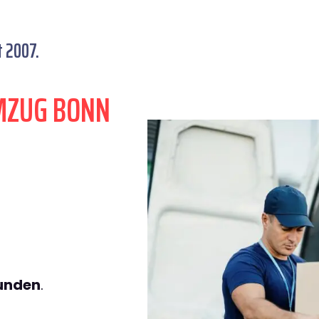
 2007.
MZUG BONN
tunden
.