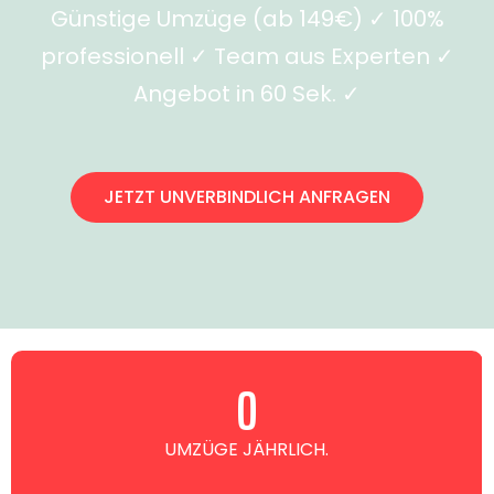
Günstige Umzüge (ab 149€) ✓ 100%
professionell ✓ Team aus Experten ✓
Angebot in 60 Sek. ✓
JETZT UNVERBINDLICH ANFRAGEN
0
UMZÜGE JÄHRLICH.