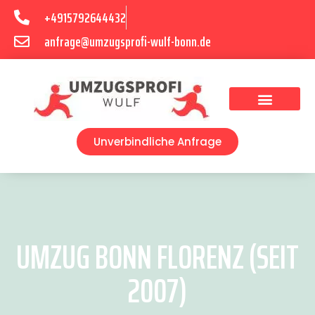
+4915792644432
anfrage@umzugsprofi-wulf-bonn.de
Umzugsunternehmen Bonn
Unverbindliche Anfrage
UMZUG BONN FLORENZ (SEIT
2007)