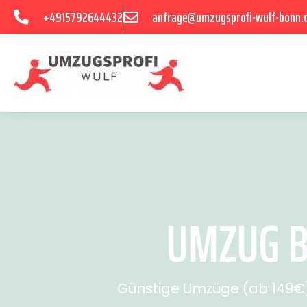
+4915792644432
anfrage@umzugsprofi-wulf-bonn.
UMZUG B
Günstige Umzüge (ab 149€) 