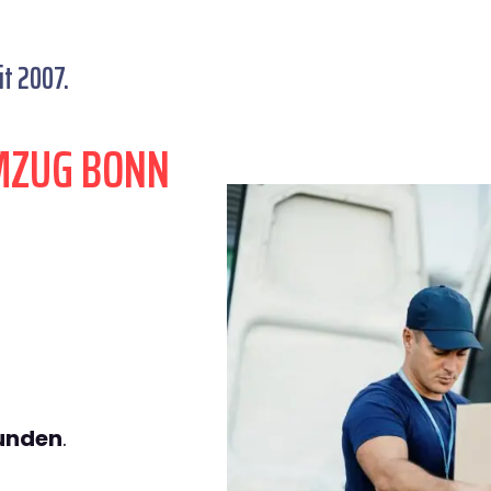
t 2007.
MZUG BONN
tunden
.