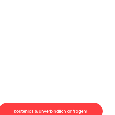
ICHES ANGEBOT IN
UNTER 60 S
gslosen & sorgenfreien Umzug in Bonn: Erlebe
taltet. Lassen Sie uns den schweren Teil übe
tspannten und kostengünstigen Servive!
Kostenlos & unverbindlich anfragen!