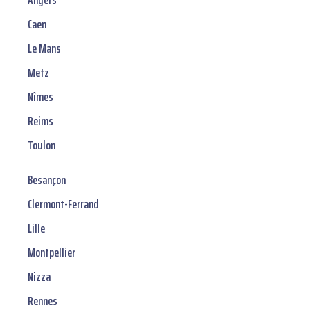
Angers
Caen
Le Mans
Metz
Nîmes
Reims
Toulon
Besançon
Clermont-Ferrand
Lille
Montpellier
Nizza
Rennes