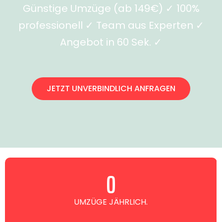
Günstige Umzüge (ab 149€) ✓ 100%
professionell ✓ Team aus Experten ✓
Angebot in 60 Sek. ✓
JETZT UNVERBINDLICH ANFRAGEN
0
UMZÜGE JÄHRLICH.