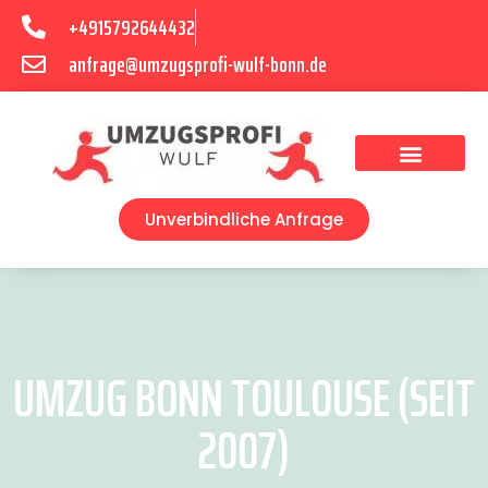
+4915792644432
anfrage@umzugsprofi-wulf-bonn.de
Umzugsunternehmen Bonn
Unverbindliche Anfrage
UMZUG BONN TOULOUSE (SEIT
2007)