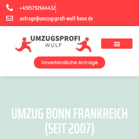
+4915792644432
anfrage@umzugsprofi-wulf-bonn.de
Umzugsunternehmen Bonn
Unverbindliche Anfrage
UMZUG BONN FRANKREICH
(SEIT 2007)