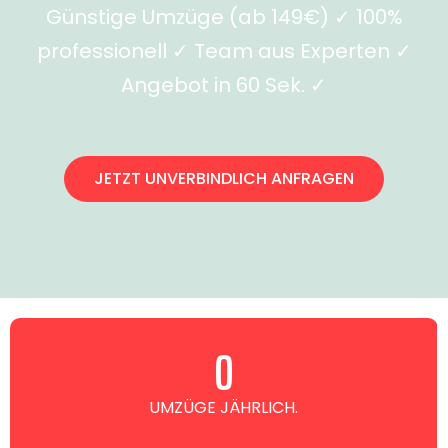
Günstige Umzüge (ab 149€) ✓ 100%
professionell ✓ Team aus Experten ✓
Angebot in 60 Sek. ✓
JETZT UNVERBINDLICH ANFRAGEN
0
UMZÜGE JÄHRLICH.