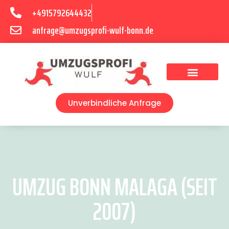
+4915792644432
anfrage@umzugsprofi-wulf-bonn.de
Umzugsunternehmen Bonn
Unverbindliche Anfrage
UMZUG BONN MALAGA (SEIT
2007)