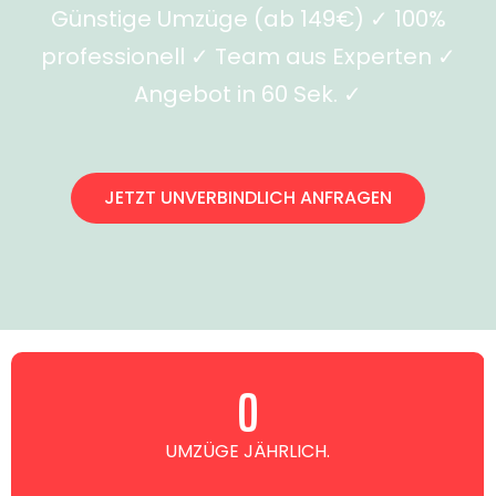
Günstige Umzüge (ab 149€) ✓ 100%
professionell ✓ Team aus Experten ✓
Angebot in 60 Sek. ✓
JETZT UNVERBINDLICH ANFRAGEN
0
UMZÜGE JÄHRLICH.