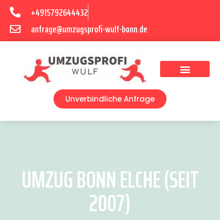
+4915792644432
anfrage@umzugsprofi-wulf-bonn.de
Umzugsunternehmen Bonn
Unverbindliche Anfrage
UMZUG BONN ELCHE (SEIT
2007)