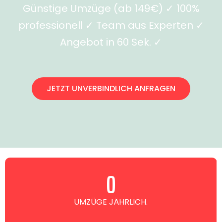
Günstige Umzüge (ab 149€) ✓ 100%
professionell ✓ Team aus Experten ✓
Angebot in 60 Sek. ✓
JETZT UNVERBINDLICH ANFRAGEN
0
UMZÜGE JÄHRLICH.