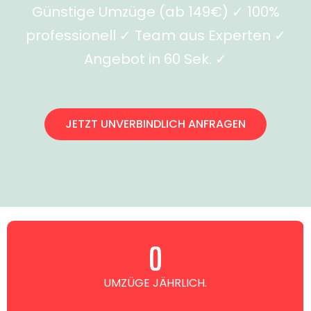
Günstige Umzüge (ab 149€) ✓ 100%
professionell ✓ Team aus Experten ✓
Angebot in 60 Sek. ✓
JETZT UNVERBINDLICH ANFRAGEN
0
UMZÜGE JÄHRLICH.