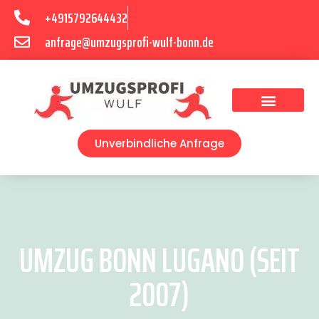
+4915792644432
anfrage@umzugsprofi-wulf-bonn.de
Umzugsunternehmen Bonn
Unverbindliche Anfrage
UMZUG BONN LUGANO (SEIT
2007)