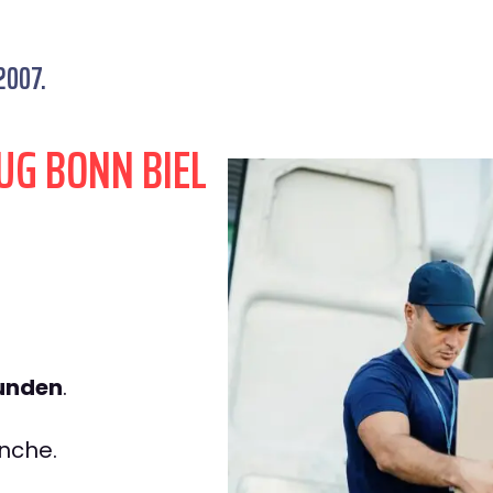
2007.
UG BONN BIEL
tunden
.
nche.