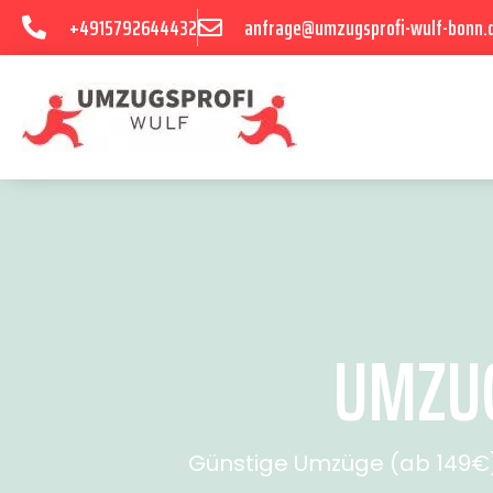
+4915792644432
anfrage@umzugsprofi-wulf-bonn.
UMZUG
Günstige Umzüge (ab 149€) 