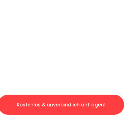
ICHES ANGEBOT IN
UNTER 60 S
gslosen & sorgenfreien Umzug in Bonn: Erlebe
taltet. Lassen Sie uns den schweren Teil übe
tspannten und kostengünstigen Servive!
Kostenlos & unverbindlich anfragen!