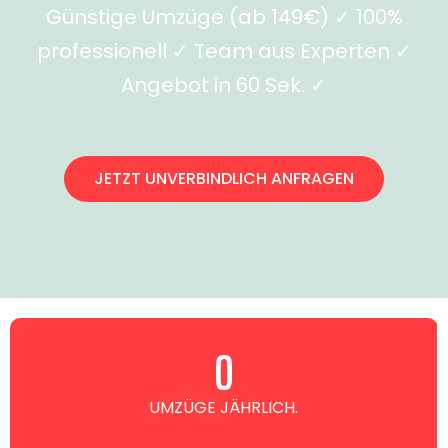
Günstige Umzüge (ab 149€) ✓ 100%
professionell ✓ Team aus Experten ✓
Angebot in 60 Sek. ✓
JETZT UNVERBINDLICH ANFRAGEN
0
UMZÜGE JÄHRLICH.