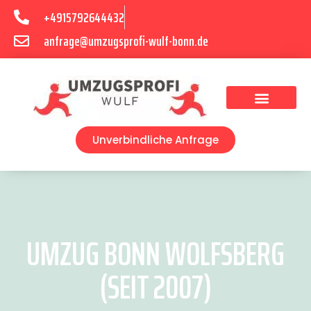
+4915792644432
anfrage@umzugsprofi-wulf-bonn.de
Umzugsunternehmen Bonn
Unverbindliche Anfrage
UMZUG BONN WOLFSBERG
(SEIT 2007)