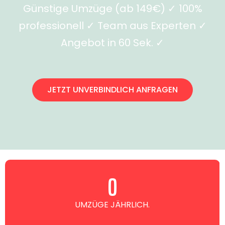
Günstige Umzüge (ab 149€) ✓ 100%
professionell ✓ Team aus Experten ✓
Angebot in 60 Sek. ✓
JETZT UNVERBINDLICH ANFRAGEN
0
UMZÜGE JÄHRLICH.