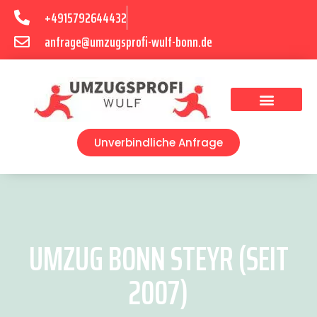
+4915792644432
anfrage@umzugsprofi-wulf-bonn.de
Umzugsunternehmen Bonn
Unverbindliche Anfrage
UMZUG BONN STEYR (SEIT
2007)