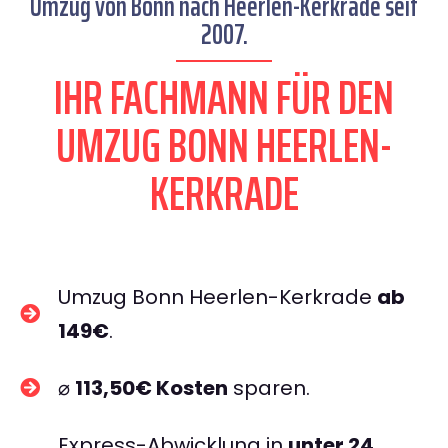
Umzug von Bonn nach Heerlen-Kerkrade seit
2007.
IHR FACHMANN FÜR DEN
UMZUG BONN HEERLEN-
KERKRADE
Umzug Bonn Heerlen-Kerkrade
ab
149€
.
⌀
113,50€ Kosten
sparen.
Express-Abwicklung in
unter 24