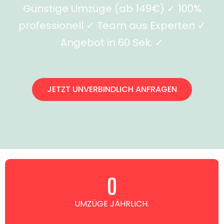
Günstige Umzüge (ab 149€) ✓ 100%
professionell ✓ Team aus Experten ✓
Angebot in 60 Sek. ✓
JETZT UNVERBINDLICH ANFRAGEN
0
UMZÜGE JÄHRLICH.