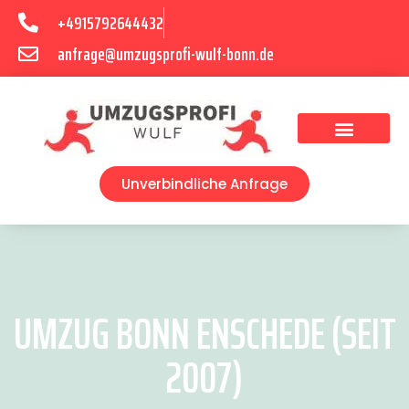
+4915792644432
anfrage@umzugsprofi-wulf-bonn.de
Umzugsunternehmen Bonn
Unverbindliche Anfrage
UMZUG BONN ENSCHEDE (SEIT
2007)