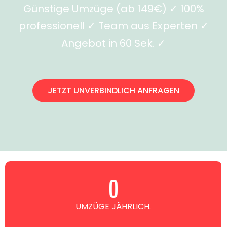
Günstige Umzüge (ab 149€) ✓ 100%
professionell ✓ Team aus Experten ✓
Angebot in 60 Sek. ✓
JETZT UNVERBINDLICH ANFRAGEN
0
UMZÜGE JÄHRLICH.