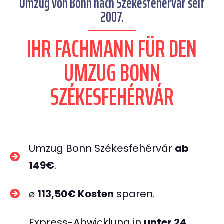
Umzug von Bonn nach Székesfehérvár seit
2007.
IHR FACHMANN FÜR DEN
UMZUG BONN
SZÉKESFEHÉRVÁR
Umzug Bonn Székesfehérvár
ab
149€
.
⌀
113,50€ Kosten
sparen.
Express-Abwicklung in
unter 24