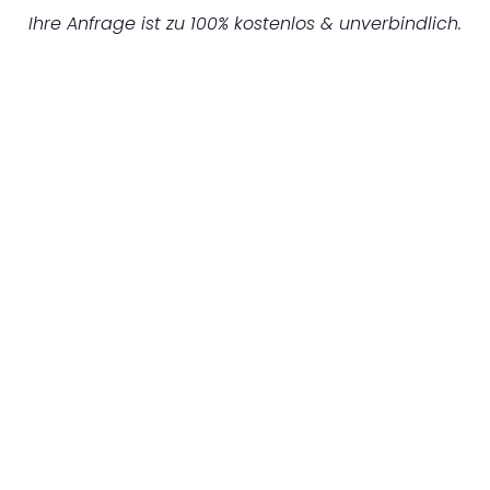
Ihre Anfrage ist zu 100% kostenlos & unverbindlich.
UNVERBINDLICHES ANGEBOT IN
UNTER 60 SEKUNDEN
:
Machen Sie sich bereit für einen
reibungslosen & sorgenfreien Umzug in Bonn:
Erleben Sie, wie unser Expertenteam Ihren
Umzug schnell, sicher und effizient gestaltet.
Lassen Sie uns den schweren Teil
übernehmen & freuen Sie sich auf einen
entspannten und kostengünstigen Servive!