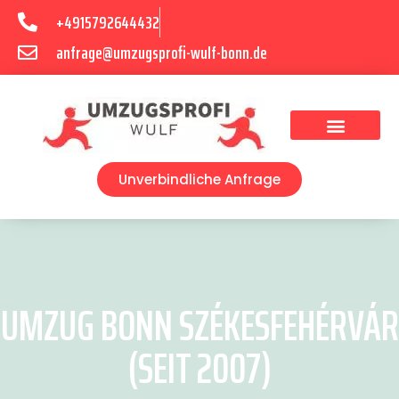
+4915792644432
anfrage@umzugsprofi-wulf-bonn.de
Umzugsunternehmen Bonn
Unverbindliche Anfrage
UMZUG BONN SZÉKESFEHÉRVÁR
(SEIT 2007)