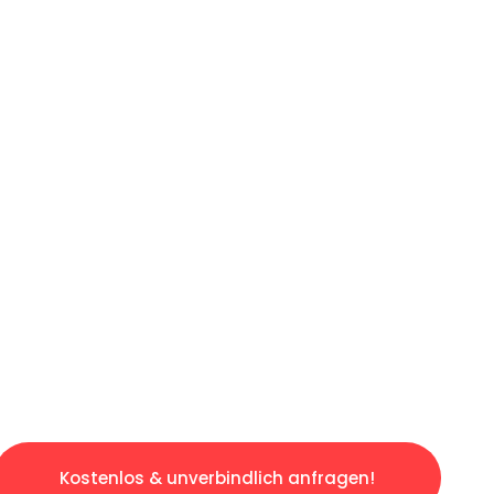
ICHES ANGEBOT IN
UNTER 60 S
gslosen & sorgenfreien Umzug in Bonn: Erlebe
taltet. Lassen Sie uns den schweren Teil übe
tspannten und kostengünstigen Servive!
Kostenlos & unverbindlich anfragen!