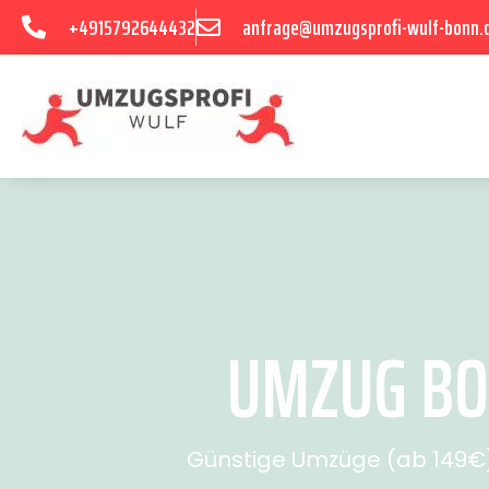
+4915792644432
anfrage@umzugsprofi-wulf-bonn.
UMZUG BON
Günstige Umzüge (ab 149€) 