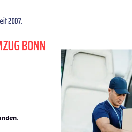
eit 2007.
MZUG BONN
tunden
.