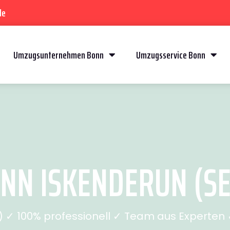
de
Umzugsunternehmen Bonn
Umzugsservice Bonn
N ISKENDERUN (SE
✓ 100% professionell ✓ Team aus Experten ✓