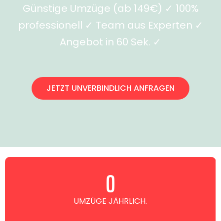
Günstige Umzüge (ab 149€) ✓ 100%
professionell ✓ Team aus Experten ✓
Angebot in 60 Sek. ✓
JETZT UNVERBINDLICH ANFRAGEN
0
UMZÜGE JÄHRLICH.