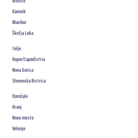
Brežice
Kamnik
Maribor
Škofja Loka
Celje
Koper/Capodistria
Nova Gorica
Slovenska Bistrica
Domžale
Kranj
Novo mesto
Velenje