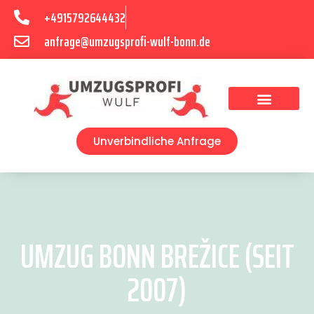
+4915792644432
anfrage@umzugsprofi-wulf-bonn.de
Umzugsunternehmen Bonn
Unverbindliche Anfrage
UMZUG BONN BREŽICE (SEIT
2007)