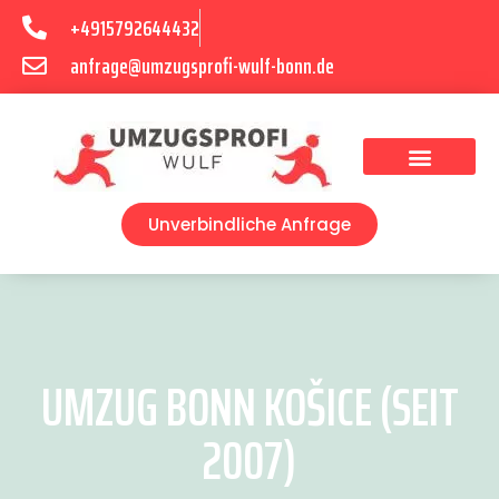
+4915792644432
anfrage@umzugsprofi-wulf-bonn.de
Umzugsunternehmen Bonn
Unverbindliche Anfrage
UMZUG BONN KOŠICE (SEIT
2007)