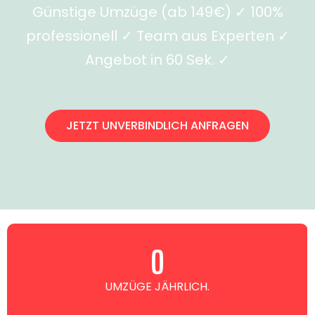
Günstige Umzüge (ab 149€) ✓ 100%
professionell ✓ Team aus Experten ✓
Angebot in 60 Sek. ✓
JETZT UNVERBINDLICH ANFRAGEN
0
UMZÜGE JÄHRLICH.