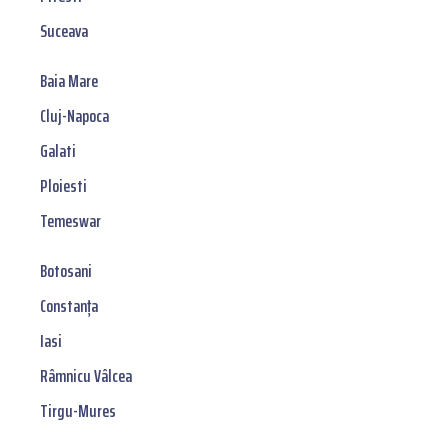
Suceava
Baia Mare
Cluj-Napoca
Galati
Ploiesti
Temeswar
Botosani
Constanța
Iasi
Râmnicu Vâlcea
Tirgu-Mures