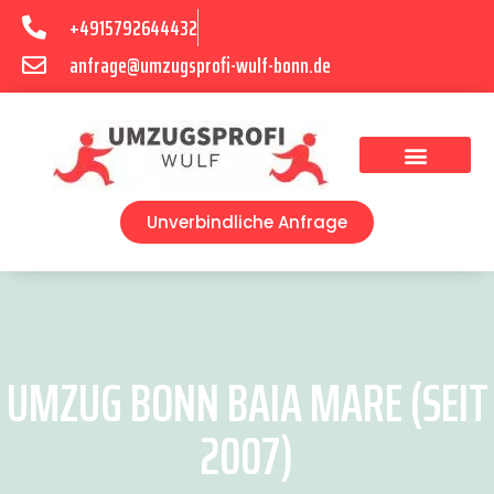
+4915792644432
anfrage@umzugsprofi-wulf-bonn.de
Umzugsunternehmen Bonn
Unverbindliche Anfrage
UMZUG BONN BAIA MARE (SEIT
2007)