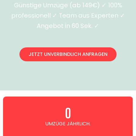
Günstige Umzüge (ab 149€) ✓ 100%
professionell ✓ Team aus Experten ✓
Angebot in 60 Sek. ✓
JETZT UNVERBINDLICH ANFRAGEN
0
UMZÜGE JÄHRLICH.