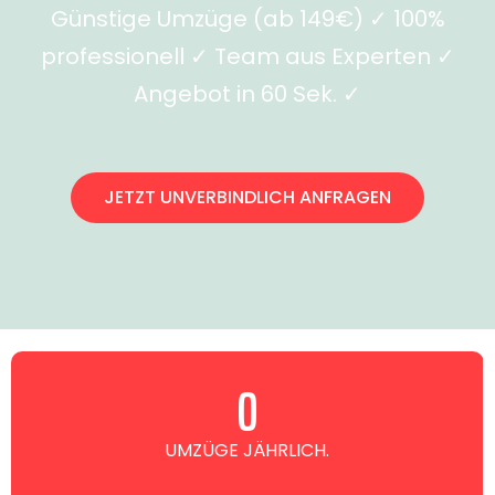
Günstige Umzüge (ab 149€) ✓ 100%
professionell ✓ Team aus Experten ✓
Angebot in 60 Sek. ✓
JETZT UNVERBINDLICH ANFRAGEN
0
UMZÜGE JÄHRLICH.