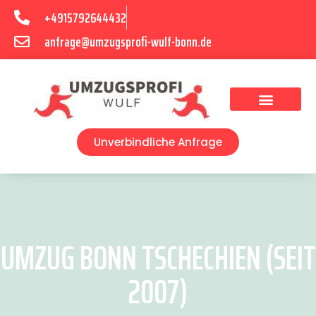
+4915792644432
anfrage@umzugsprofi-wulf-bonn.de
Umzugsunternehmen Bonn
Unverbindliche Anfrage
UMZUG BONN TSCHECHIEN (SEIT
2007)